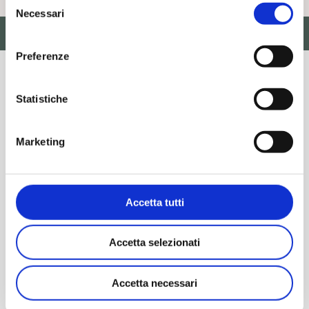
Necessari
del
Menu
consenso
Preferenze
Statistiche
Specchi
Marketing
Accetta tutti
Richiedi
Vedi
Informazioni
Prodotto
Accetta selezionati
MILANO – ACS019
Accetta necessari
Specchi