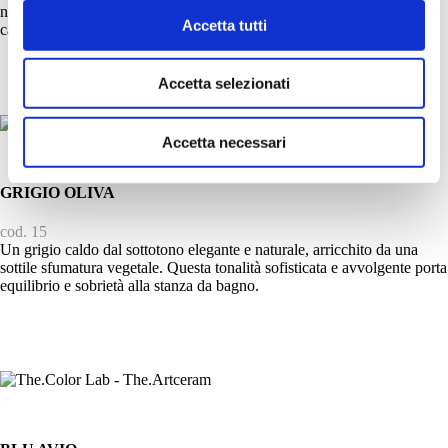
naturale, conferendo agli spazi una personalità forte ma raffinata,
Accetta tutti
capace di armonizzarsi con materiali diversi.
Accetta selezionati
Accetta necessari
GRIGIO OLIVA
cod. 15
Un grigio caldo dal sottotono elegante e naturale, arricchito da una
sottile sfumatura vegetale. Questa tonalità sofisticata e avvolgente porta
equilibrio e sobrietà alla stanza da bagno.