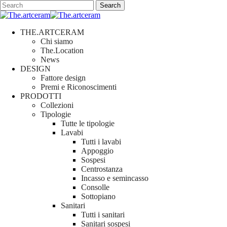
Skip
Search
to
Close
main
Search
content
search
Menu
THE.ARTCERAM
Chi siamo
The.Location
News
DESIGN
Fattore design
Premi e Riconoscimenti
PRODOTTI
Collezioni
Tipologie
Tutte le tipologie
Lavabi
Tutti i lavabi
Appoggio
Sospesi
Centrostanza
Incasso e semincasso
Consolle
Sottopiano
Sanitari
Tutti i sanitari
Sanitari sospesi