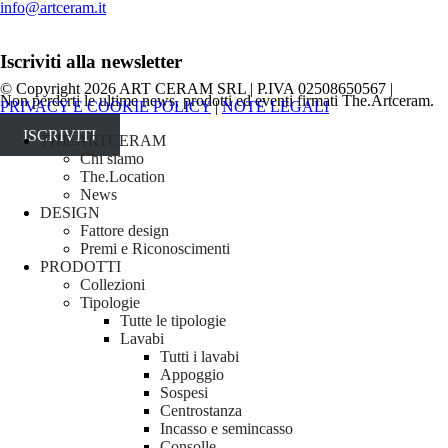
info@artceram.it
Iscriviti alla newsletter
© Copyright 2026 ART CERAM SRL | P.IVA 02508650567 |
Non perderti le ultime news, prodotti ed eventi firmati The.Artceram.
PRIVACY E COOKIE POLICY
|
NOTE LEGALI
ISCRIVITI
Close
THE.ARTCERAM
Menu
Chi siamo
The.Location
News
DESIGN
Fattore design
Premi e Riconoscimenti
PRODOTTI
Collezioni
Tipologie
Tutte le tipologie
Lavabi
Tutti i lavabi
Appoggio
Sospesi
Centrostanza
Incasso e semincasso
Consolle