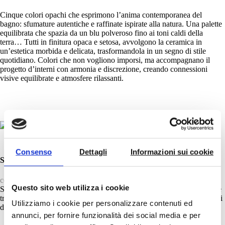
Cinque colori opachi che esprimono l’anima contemporanea del
bagno: sfumature autentiche e raffinate ispirate alla natura. Una palette
equilibrata che spazia da un blu polveroso fino ai toni caldi della
terra… Tutti in finitura opaca e setosa, avvolgono la ceramica in
un’estetica morbida e delicata, trasformandola in un segno di stile
quotidiano. Colori che non vogliono imporsi, ma accompagnano il
progetto d’interni con armonia e discrezione, creando connessioni
visive equilibrate e atmosfere rilassanti.
Consenso
Dettagli
Informazioni sui cookie
SABBIA
cod. 59
Questo sito web utilizza i cookie
Soffice e avvolgente come la sabbia delle dune. Un tono che trasmette
tranquillità, trasformando il bagno in uno spazio accogliente dove ogni
Utilizziamo i cookie per personalizzare contenuti ed
dettaglio è in naturale armonia.
annunci, per fornire funzionalità dei social media e per