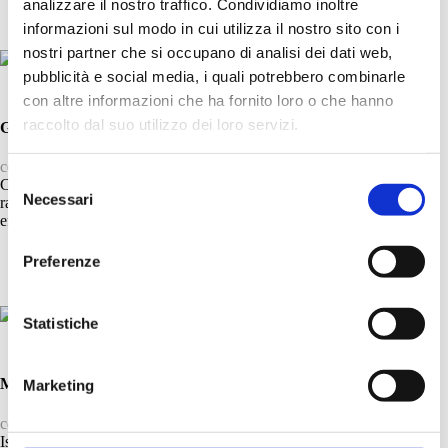
analizzare il nostro traffico. Condividiamo inoltre
informazioni sul modo in cui utilizza il nostro sito con i
nostri partner che si occupano di analisi dei dati web,
pubblicità e social media, i quali potrebbero combinarle
con altre informazioni che ha fornito loro o che hanno
raccolto dal suo utilizzo dei loro servizi.
GHIAIA
cod. 60
Selezione
Con un chiaro richiamo al pietrisco minerale, questo grigio leggero è
Necessari
raffinato e discreto: illumina gli ambienti senza imporsi, creando un
del
effetto visivo equilibrato e sofisticato.
consenso
Preferenze
Statistiche
MARRONE MATERA
Marketing
cod. 41
Ispirato alle terra di Matera, questo tono neutro dona solidità e calore