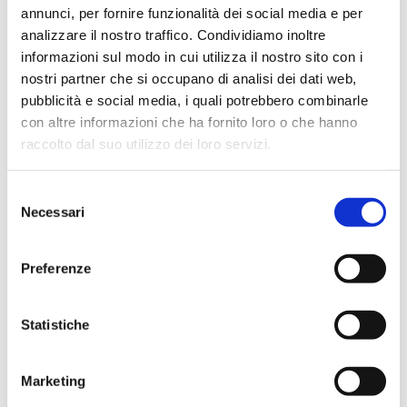
CIVITAS – CIA008
annunci, per fornire funzionalità dei social media e per
analizzare il nostro traffico. Condividiamo inoltre
Strutture
informazioni sul modo in cui utilizza il nostro sito con i
nostri partner che si occupano di analisi dei dati web,
pubblicità e social media, i quali potrebbero combinarle
CIVITAS – CIA009
con altre informazioni che ha fornito loro o che hanno
raccolto dal suo utilizzo dei loro servizi.
Strutture
Selezione
Necessari
del
HERMITAGE – HEA015
consenso
Preferenze
Strutture
Statistiche
HERMITAGE – HEA016
Marketing
Strutture