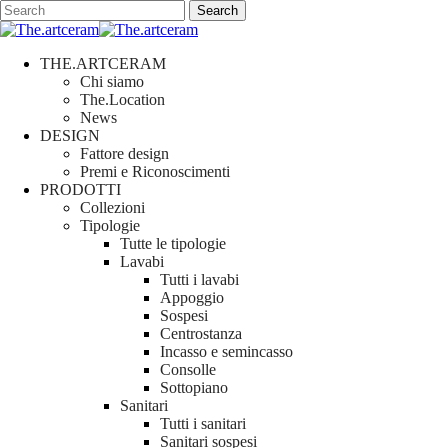
Skip
Search
to
Close
main
Search
content
search
Menu
THE.ARTCERAM
Chi siamo
The.Location
News
DESIGN
Fattore design
Premi e Riconoscimenti
PRODOTTI
Collezioni
Tipologie
Tutte le tipologie
Lavabi
Tutti i lavabi
Appoggio
Sospesi
Centrostanza
Incasso e semincasso
Consolle
Sottopiano
Sanitari
Tutti i sanitari
Sanitari sospesi