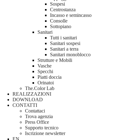
Sospesi
Centrostanza
Incasso e semincasso
Consolle
Sottopiano
Sanitari
Tutti i sanitari
Sanitari sospesi
Sanitari a terra
Sanitari monoblocco
Strutture e Mobili
Vasche
Specchi
Piatti doccia
Orinatoi
The.Color Lab
REALIZZAZIONI
DOWNLOAD
CONTATTI
Contattaci
Trova agenzia
Press Office
Supporto tecnico
Iscrizione newsletter
EN