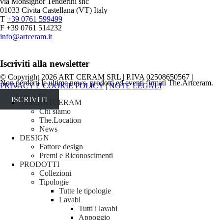
via Monsignor Tenderini snc
01033 Civita Castellana (VT) Italy
T
+39 0761 599499
F +39 0761 514232
info@artceram.it
Iscriviti alla newsletter
© Copyright 2026 ART CERAM SRL | P.IVA 02508650567 |
Non perderti le ultime news, prodotti ed eventi firmati The.Artceram.
PRIVACY E COOKIE POLICY
|
NOTE LEGALI
ISCRIVITI
Close
THE.ARTCERAM
Menu
Chi siamo
The.Location
News
DESIGN
Fattore design
Premi e Riconoscimenti
PRODOTTI
Collezioni
Tipologie
Tutte le tipologie
Lavabi
Tutti i lavabi
Appoggio