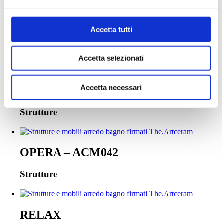
HERMITAGE – HEA017
Accetta tutti
Strutture
Accetta selezionati
Accetta necessari
MONO – ACM041
Strutture
OPERA – ACM042
Strutture
RELAX