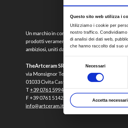
Questo sito web utilizza i c
Utilizziamo i cookie per perso
nostro traffico. Condividiamo 
Un marchio in continua evoluzione che offre
di analisi dei dati web, pubbl
prodotti veramente originali, unici, freschi ed
che hanno raccolto dal suo uti
ambiziosi, uniti da uno spirito di innovazione.
Selezione
TheArtceram SRL
Necessari
del
consenso
via Monsignor Tenderini snc
01033 Civita Castellana (VT) Italy
T
+39 0761 599499
F +39 0761 514232
Accetta necessari
info@artceram.it