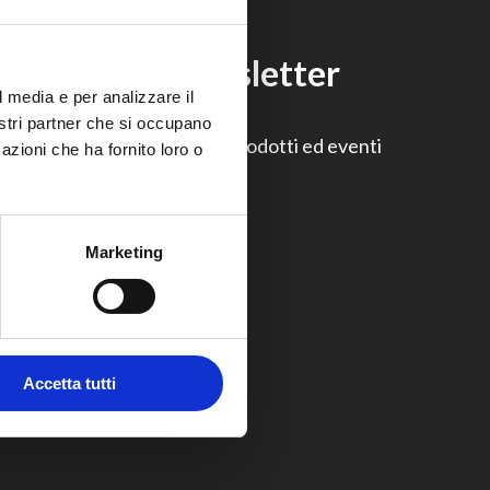
scriviti alla newsletter
l media e per analizzare il
nostri partner che si occupano
on perderti le ultime news, prodotti ed eventi
azioni che ha fornito loro o
irmati The.Artceram.
ISCRIVITI
Marketing
Accetta tutti