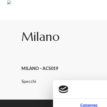
Skip
to
main
content
Milano
Richiedi
Vedi Prodotto
Informazioni
MILANO – ACS019
Specchi
Consenso