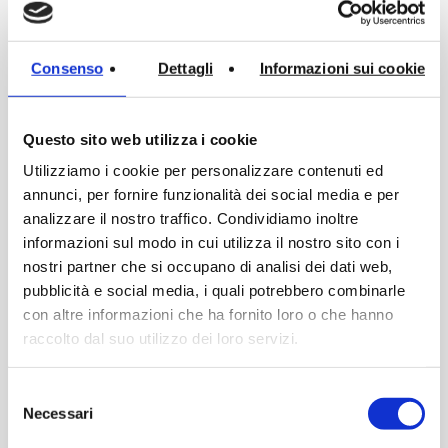
Consenso
Dettagli
Informazioni sui cookie
Una collaborazione che esalta il
design Made in Italy
Questo sito web utilizza i cookie
Utilizziamo i cookie per personalizzare contenuti ed
annunci, per fornire funzionalità dei social media e per
analizzare il nostro traffico. Condividiamo inoltre
La scenografia pensata per Civitas gioca con
informazioni sul modo in cui utilizza il nostro sito con i
forme avvolgenti, finiture di pregio e tonalità
nostri partner che si occupano di analisi dei dati web,
avvolgenti. Civitas con il suo design scultoreo
pubblicità e social media, i quali potrebbero combinarle
diventa protagonista dello spazio, enfatizzato dai
con altre informazioni che ha fornito loro o che hanno
dettagli dorati dei prodotti di Stella, e da un
raccolto dal suo utilizzo dei loro servizi.
contrasto materico che ne esalta l’eleganza.
Selezione
Necessari
del
Il risultato è un ambiente che coniuga estetica e
consenso