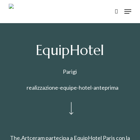
Skip
Menu
to
search
main
content
EquipHotel
Parigi
Navigate to the next section
The.Artceram partecipa a EquipHotel Paris con la