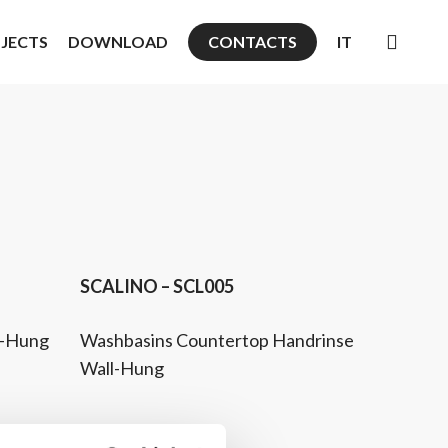
searc
JECTS
DOWNLOAD
CONTACTS
IT
Product
Request
Discover Product
Information
SCALINO – SCL005
l-Hung
Washbasins Countertop Handrinse
Wall-Hung