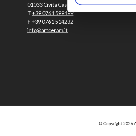
01033 Civita Castellana (VT) Italy
T
+39 0761 599499
F +39 0761 514232
info@artceram.it
© Copyright 2026