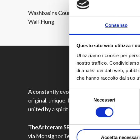
Washbasins Countertop Handrinse
Washbas
Wall-Hung
Consenso
Questo sito web utilizza i c
Utilizziamo i cookie per perso
nostro traffico. Condividiamo 
di analisi dei dati web, pubbl
che hanno raccolto dal suo uti
A constantly evolving brand that offers truly
Selezione
original, unique, fresh and ambitious products,
Necessari
del
consenso
united by a spirit of innovation.
TheArtceram SRL
via Monsignor Tenderini snc
Accetta necessari