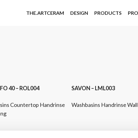
THE.ARTCERAM
DESIGN
PRODUCTS
PRO
quest
Discover Product
Request
Discover 
rmation
Information
O 40 – ROL004
SAVON – LML003
ins Countertop Handrinse
Washbasins Handrinse Wal
ung
quest
Discover Product
rmation
– LML001