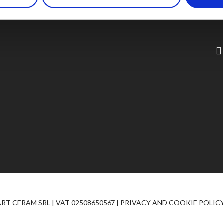
 ART CERAM SRL | VAT 02508650567 |
PRIVACY AND COOKIE POLIC