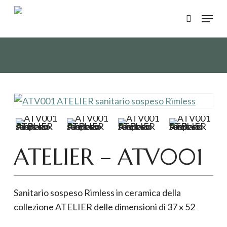
Skip
Menu
to
search
main
content
ATELIER – ATV001
Sanitario sospeso Rimless in ceramica della
collezione ATELIER delle dimensioni di 37 x 52