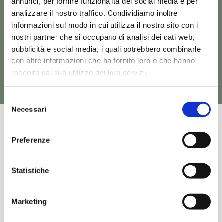
annunci, per fornire funzionalità dei social media e per
collezione Atelier che
analizzare il nostro traffico. Condividiamo inoltre
informazioni sul modo in cui utilizza il nostro sito con i
potrebbero interessarti
nostri partner che si occupano di analisi dei dati web,
pubblicità e social media, i quali potrebbero combinarle
con altre informazioni che ha fornito loro o che hanno
Vedi tutti i prodotti Atelier
raccolto dal suo utilizzo dei loro servizi.
Selezione
Necessari
del
consenso
Richiedi
Vedi
Richiedi
Vedi
Informazioni
Prodotto
Informazioni
Prodotto
Preferenze
ATELIER – ATB001
ATELIER – ATB002
Statistiche
Sanitari Sospesi
Sanitari A Terra
Marketing