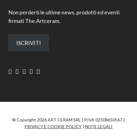
Non perderti le ultime news, prodotti ed eventi
firmati The.Artceram.
ISCRIVITI
© Copyright 2026 ART CERAM SRL | P.IVA 02508650567 |
PRIVACY E COOKIE POLICY
|
NOTE LEGALI