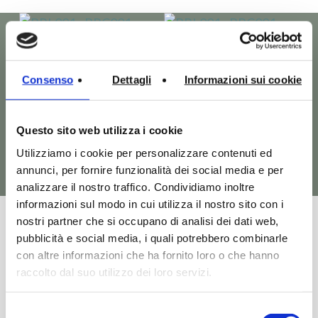
Richiedi
Vedi
Richiedi
Vedi
Informazioni
Prodotto
Informazioni
Prodotto
Consenso
Dettagli
Informazioni sui cookie
BRERA – BRL001
BRERA – BRL001 +
BRC001
Altri prodotti della
Questo sito web utilizza i cookie
Lavabi Appoggio
collezione Brera che
Lavabi Centrostanza
Utilizziamo i cookie per personalizzare contenuti ed
annunci, per fornire funzionalità dei social media e per
potrebbero interessarti
analizzare il nostro traffico. Condividiamo inoltre
informazioni sul modo in cui utilizza il nostro sito con i
Richiedi
Vedi
Richiedi
Vedi
nostri partner che si occupano di analisi dei dati web,
Informazioni
Prodotto
Informazioni
Prodotto
Vedi tutti i prodotti Brera
pubblicità e social media, i quali potrebbero combinarle
con altre informazioni che ha fornito loro o che hanno
BRERA – BRL002
BRERA – BRL003
raccolto dal suo utilizzo dei loro servizi.
Lavabi Appoggio
Lavabi Appoggio
Selezione