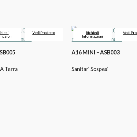
chiedi
Vedi Prodotto
Richiedi
Vedi Pro
rmazioni
Informazioni
ASB005
A16 MINI – ASB003
 A Terra
Sanitari Sospesi