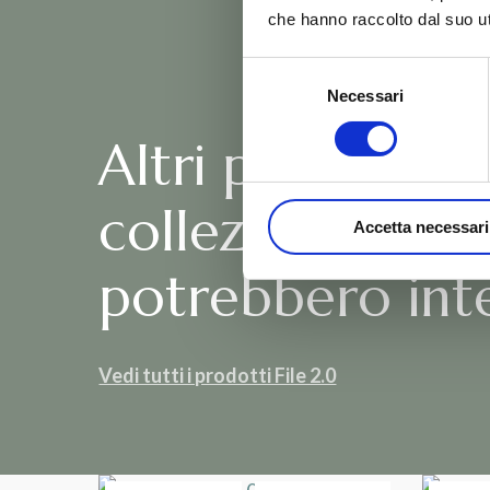
che hanno raccolto dal suo uti
Selezione
Necessari
del
consenso
Altri prodotti d
collezione File 
Accetta necessari
potrebbero inte
Vedi tutti i prodotti File 2.0