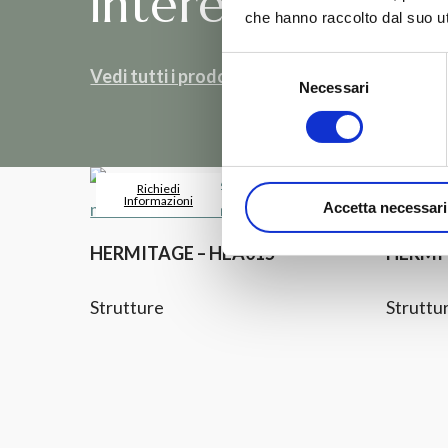
interessarti
che hanno raccolto dal suo uti
Selezione
Vedi tutti i prodotti Hermitage
Necessari
del
consenso
Richiedi
Vedi Prodotto
Ri
Informazioni
Info
Accetta necessari
HERMITAGE – HEA015
HERMI
Strutture
Struttu