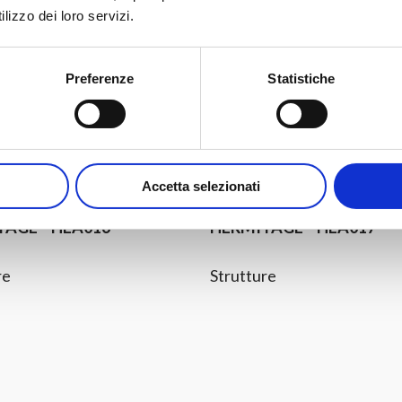
lizzo dei loro servizi.
Preferenze
Statistiche
chiedi
Vedi Prodotto
Richiedi
Vedi Pro
rmazioni
Informazioni
Accetta selezionati
TAGE – HEA016
HERMITAGE – HEA017
re
Strutture