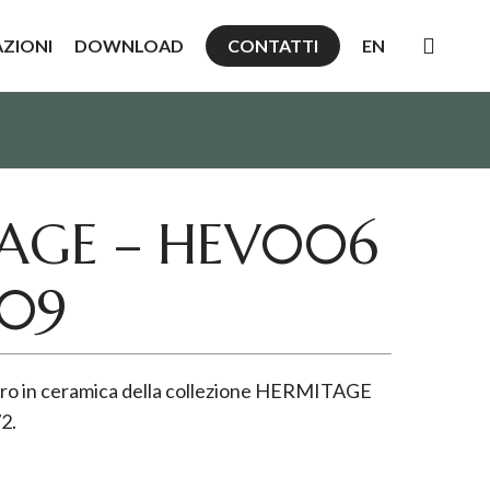
searc
AZIONI
DOWNLOAD
CONTATTI
EN
AGE – HEV006
09
ro in ceramica della collezione HERMITAGE
72.