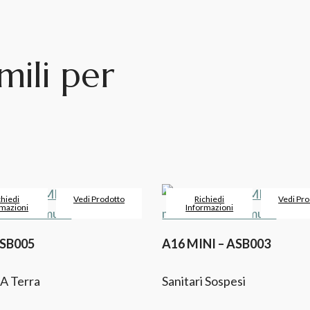
mili per
chiedi
Vedi Prodotto
Richiedi
Vedi Pro
rmazioni
Informazioni
ASB005
A16 MINI – ASB003
 A Terra
Sanitari Sospesi