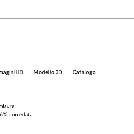
magini HD
Modello 3D
Catalogo
 misure
0,6%, corredata