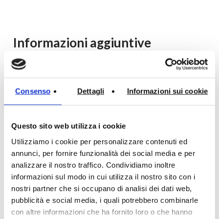
Informazioni aggiuntive
Specifiche tecniche
Montaggio
Consenso
Dettagli
Informazioni sui cookie
Immagini HD
Modello 3D
Catalogo
Questo sito web utilizza i cookie
Utilizziamo i cookie per personalizzare contenuti ed
annunci, per fornire funzionalità dei social media e per
Qui puoi scaricare la scheda tecnica, dove le
analizzare il nostro traffico. Condividiamo inoltre
misure indicate possono subire una variazione
informazioni sul modo in cui utilizza il nostro sito con i
dello 0,6%, corredata di disegni 2D e 3D.
nostri partner che si occupano di analisi dei dati web,
pubblicità e social media, i quali potrebbero combinarle
Scarica scheda tecnica in formato .pdf
con altre informazioni che ha fornito loro o che hanno