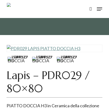
Skip
Menu
to
search
main
content
Lapis – PDR029 /
80×80
PIATTO DOCCIA H3 in Ceramica della collezione