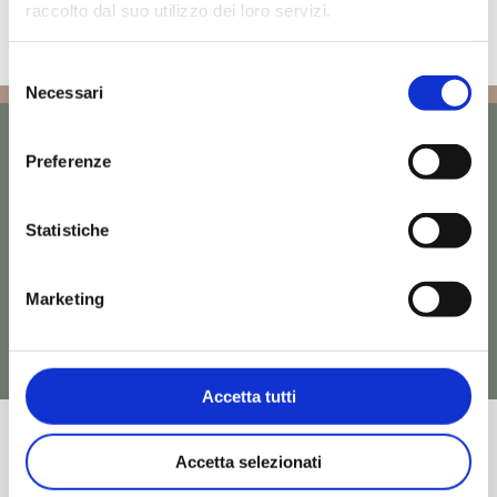
raccolto dal suo utilizzo dei loro servizi.
Selezione
Necessari
del
consenso
Preferenze
Altri prodotti Lapis che
Statistiche
potrebbero interessarti
Marketing
Vedi tutti i prodotti Lapis
Accetta tutti
Richiedi
Vedi
Richiedi
Vedi
Informazioni
Prodotto
Informazioni
Prodotto
Accetta selezionati
LAPIS – PDR023 /
LAPIS – PDR024 /