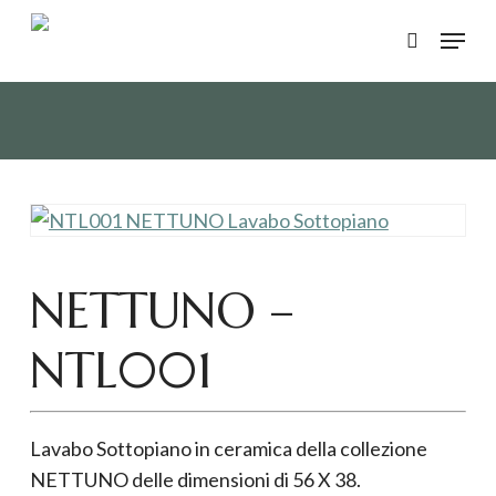
Skip
Menu
to
search
main
content
NETTUNO –
NTL001
Lavabo Sottopiano in ceramica della collezione
NETTUNO delle dimensioni di 56 X 38.