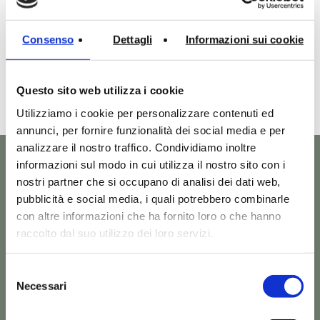
Scarica scheda tecnica in formato .pdf
Consenso
Dettagli
Informazioni sui cookie
Scarica scheda tecnica in formato .dwg
Questo sito web utilizza i cookie
Utilizziamo i cookie per personalizzare contenuti ed
annunci, per fornire funzionalità dei social media e per
analizzare il nostro traffico. Condividiamo inoltre
informazioni sul modo in cui utilizza il nostro sito con i
nostri partner che si occupano di analisi dei dati web,
Altri prodotti della
pubblicità e social media, i quali potrebbero combinarle
con altre informazioni che ha fornito loro o che hanno
collezione Sottopiano
raccolto dal suo utilizzo dei loro servizi.
che potrebbero
Selezione
Necessari
interessarti
del
consenso