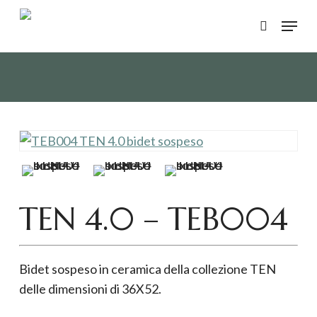
Skip
Menu
to
search
main
content
TEN 4.0 – TEB004
Bidet sospeso in ceramica della collezione TEN
delle dimensioni di 36X52.