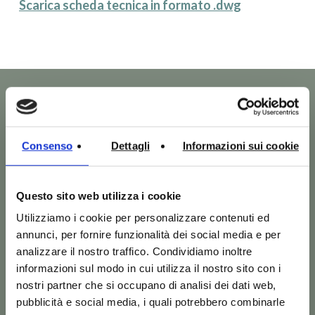
Scarica scheda tecnica in formato .dwg
Consenso
Dettagli
Informazioni sui cookie
Altri prodotti della
Questo sito web utilizza i cookie
collezione Ten che
Utilizziamo i cookie per personalizzare contenuti ed
annunci, per fornire funzionalità dei social media e per
potrebbero interessarti
analizzare il nostro traffico. Condividiamo inoltre
informazioni sul modo in cui utilizza il nostro sito con i
nostri partner che si occupano di analisi dei dati web,
Vedi tutti i prodotti Ten
pubblicità e social media, i quali potrebbero combinarle