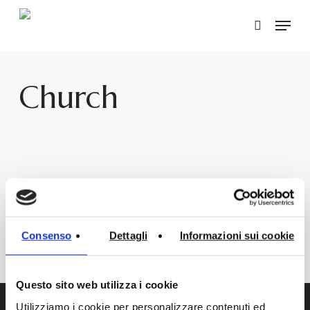
Skip
Menu
to
search
main
content
Church
Request
Discover
Request
Discover
Information
Product
Information
Product
CHURCH – ACA085
CHURCH – ACA086
Structures
Structures
Consenso
Dettagli
Informazioni sui cookie
Questo sito web utilizza i cookie
Utilizziamo i cookie per personalizzare contenuti ed