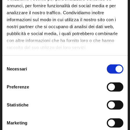
annunci, per fornire funzionalità dei social media e per
analizzare il nostro traffico. Condividiamo inoltre
informazioni sul modo in cui utilizza il nostro sito con i
A constantly evolving brand that offers truly
nostri partner che si occupano di analisi dei dati web,
original, unique, fresh and ambitious products,
pubblicità e social media, i quali potrebbero combinarle
con altre informazioni che ha fornito loro o che hanno
united by a spirit of innovation.
raccolto dal suo utilizzo dei loro servizi.
TheArtceram SRL
Selezione
via Monsignor Tenderini snc
Necessari
del
01033 Civita Castellana (VT) Italy
consenso
T
+39 0761 599499
Preferenze
F +39 0761 514232
info@artceram.it
Statistiche
Marketing
Subscribe to our newsletter