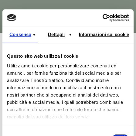
See all Archi
Consenso
Dettagli
Informazioni sui cookie
Request
Discover
Request
Discover
Information
Product
Information
Product
Questo sito web utilizza i cookie
ARCO 120 – ACS014
ARCO 90 – ACS012
Utilizziamo i cookie per personalizzare contenuti ed
annunci, per fornire funzionalità dei social media e per
Mirrors
Mirrors
analizzare il nostro traffico. Condividiamo inoltre
informazioni sul modo in cui utilizza il nostro sito con i
nostri partner che si occupano di analisi dei dati web,
Request
Discover
Information
Product
pubblicità e social media, i quali potrebbero combinarle
con altre informazioni che ha fornito loro o che hanno
SEMIARCO 90 –
raccolto dal suo utilizzo dei loro servizi.
ACS013
Selezione