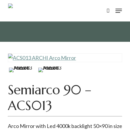
Skip
Menu
to
search
main
content
Semiarco 90 –
ACS013
Arco Mirror with Led 4000k backlight 50×90 in size