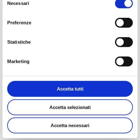
Mirrors
Necessari
del
consenso
Preferenze
Statistiche
Similar product for
typology
Marketing
Accetta tutti
Request
Discover
Request
Discover
Information
Product
Information
Product
Accetta selezionati
ARCO 120 – ACS014
ARCO 90 – ACS012
Accetta necessari
Mirrors
Mirrors