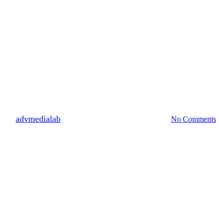
L’arredobagno del
futuro: design e
tecnologia in perfetta
simbiosi
By
advmedialab
16 Maggio 2024
Maggio 20th, 2024
No Comments