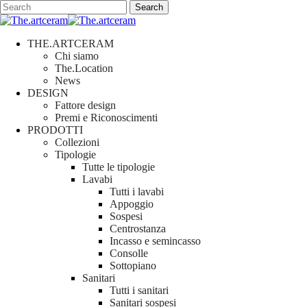
Skip
Search
to
Close
main
Search
content
search
Menu
THE.ARTCERAM
Chi siamo
The.Location
News
DESIGN
Fattore design
Premi e Riconoscimenti
PRODOTTI
Collezioni
Tipologie
Tutte le tipologie
Lavabi
Tutti i lavabi
Appoggio
Sospesi
Centrostanza
Incasso e semincasso
Consolle
Sottopiano
Sanitari
Tutti i sanitari
Sanitari sospesi