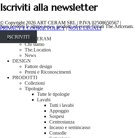
Iscriviti alla newsletter
© Copyright 2026 ART CERAM SRL | P.IVA 02508650567 |
Non perderti le ultime news, prodotti ed eventi firmati The.Artceram.
PRIVACY E COOKIE POLICY
|
NOTE LEGALI
ISCRIVITI
Close
THE.ARTCERAM
Menu
Chi siamo
The.Location
News
DESIGN
Fattore design
Premi e Riconoscimenti
PRODOTTI
Collezioni
Tipologie
Tutte le tipologie
Lavabi
Tutti i lavabi
Appoggio
Sospesi
Centrostanza
Incasso e semincasso
Consolle