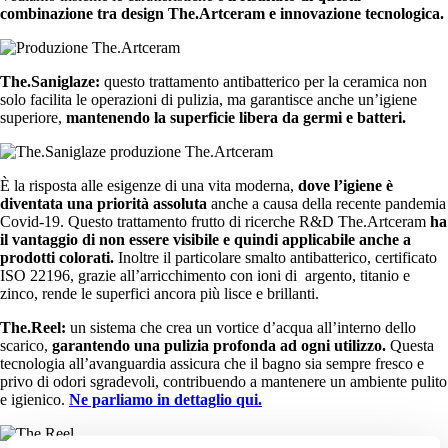
combinazione tra design The.Artceram e innovazione tecnologica.
The.Saniglaze:
questo trattamento antibatterico per la ceramica non
solo facilita le operazioni di pulizia, ma garantisce anche un’igiene
superiore,
mantenendo la superficie libera da germi e batteri.
È la risposta alle esigenze di una vita moderna,
dove l’igiene è
diventata una priorità assoluta
anche a causa della recente pandemia
Covid-19. Questo trattamento frutto di ricerche R&D The.Artceram
ha
il vantaggio di non essere visibile e quindi applicabile anche a
prodotti colorati.
Inoltre il particolare smalto antibatterico, certificato
ISO 22196, grazie all’arricchimento con ioni di argento, titanio e
zinco, rende le superfici ancora più lisce e brillanti.
The.Reel:
un sistema che crea un vortice d’acqua all’interno dello
scarico,
garantendo una pulizia profonda ad ogni utilizzo.
Questa
tecnologia all’avanguardia assicura che il bagno sia sempre fresco e
privo di odori sgradevoli, contribuendo a mantenere un ambiente pulito
e igienico.
Ne parliamo in dettaglio qui.