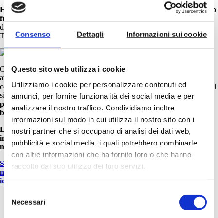
Hype:
la
Smart Toilet
firmata The.Artceram.
Non è solo un protitopo
futurisco, ma una vera e propria esperienza di lusso e comfort
destinata a rispondere a necessità di particolari mercati in cui
Consenso
Dettagli
Informazioni sui cookie
The.Artceram è da anni presente.
Questo sito web utilizza i cookie
Con un design moderno e minimalista, Hype offre funzionalità
avanzate grazie al suo “cuore” elettronico, il modulo bidet,
Utilizziamo i cookie per personalizzare contenuti ed
controllabile tramite telecomando e con diverse funzioni. Inoltre, con il
sistema combinato di protezione antibatterica e facile pulizia,
Hype si
annunci, per fornire funzionalità dei social media e per
posiziona all’avanguardia dell’innovazione nel settore dell’arredo
analizzare il nostro traffico. Condividiamo inoltre
bagno.
informazioni sul modo in cui utilizza il nostro sito con i
Le tre soluzioni in pieno stile The.Artceram vengono oggi mixate
nostri partner che si occupano di analisi dei dati web,
in diverse collezioni per offrire soluzioni che garantiscano la
pubblicità e social media, i quali potrebbero combinarle
massima funzionalità
, praticità, igiene e sostenibilità.
con altre informazioni che ha fornito loro o che hanno
Scopri nel nostro nuovo catalogo come l’integrazione di queste
raccolto dal suo utilizzo dei loro servizi.
nuove tecnologie e materiali innovativi hanno reso ancora più
iconiche, uniche e distintive le collezioni The.Artceram!
Selezione
Necessari
del
consenso